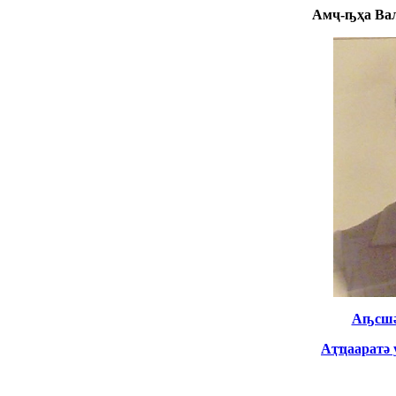
Ам
ҷ
-
ҧҳ
а Ва
Аҧсшәа
А
ҭ
ҵаарат
ә